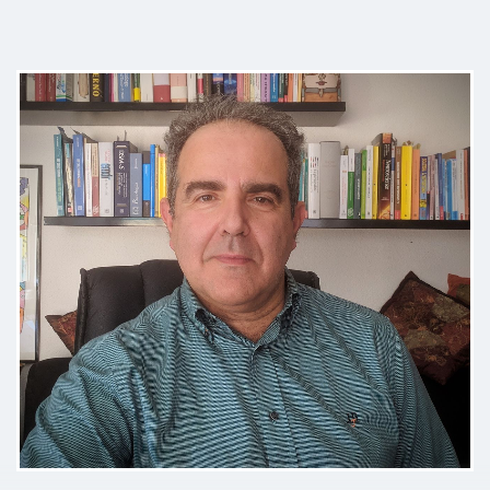
Il dottor Piola svolge la sua
professione con grande passione e
profonda empatia, oltre ad essere
molto preparato; i suoi interventi
si sono rivelati efficaci fin dalle
prime sedute. Sono veramente
felice di essermi rivolta a lui, e lo
ringrazio con tutto il cuore.
Paziente
Ottimo dottore,ti sembra di