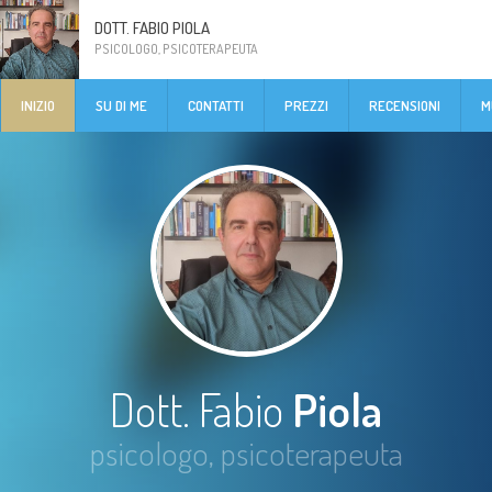
DOTT. FABIO PIOLA
PSICOLOGO, PSICOTERAPEUTA
INIZIO
SU DI ME
CONTATTI
PREZZI
RECENSIONI
M
Dott. Fabio
Piola
psicologo, psicoterapeuta